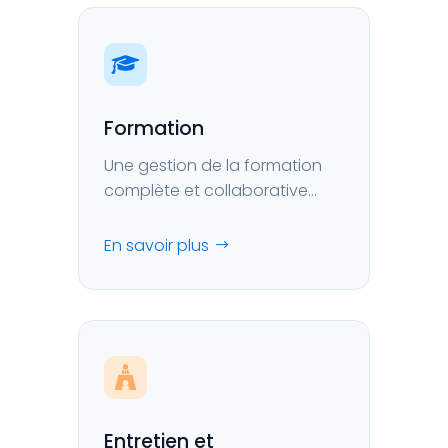
Formation
Une gestion de la formation
complète et collaborative
pour construire et mettre en
œuvre vos plans des
En savoir plus
compétences.
Entretien et