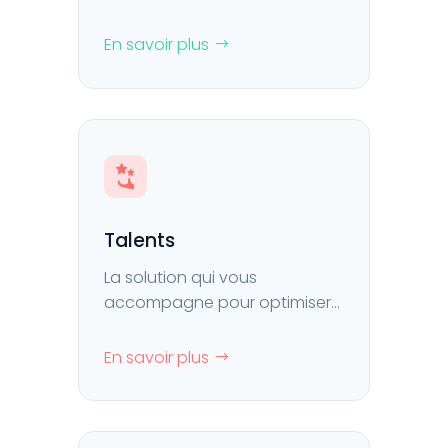
nouvelles recrues en avance
et à distance.
En savoir plus
Talents
La solution qui vous
accompagne pour optimiser
le management de votre
capital humain.
En savoir plus