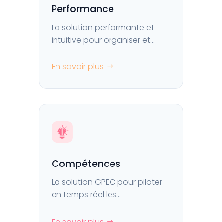
Performance
La solution performante et
intuitive pour organiser et
suivre vos campagnes
d’entretien.
En savoir plus
Compétences
La solution GPEC pour piloter
en temps réel les
compétences et les talents de
vos collaborateurs.
En savoir plus