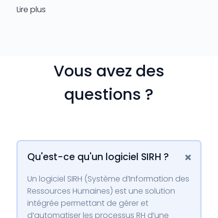
rationaliser les processus liés à la gestion des
Lire plus
employés au sein d’une organisation.
Vous avez des
questions ?
Qu'est-ce qu'un logiciel SIRH ?

Un logiciel SIRH (Système d’Information des
Ressources Humaines) est une solution
intégrée permettant de gérer et
d’automatiser les processus RH d’une