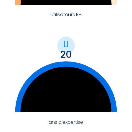
utilisateurs RH

20
100
ans d’expertise