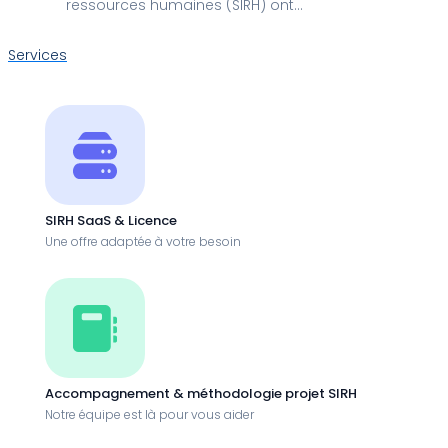
ressources humaines (SIRH) ont
considérablement évolué au fil des
ans pour répondre aux besoins
Services
complexes des entreprises en
matière de gestion des ressources
humaines.
SIRH SaaS & Licence
Une offre adaptée à votre besoin
Accompagnement & méthodologie projet SIRH
Notre équipe est là pour vous aider