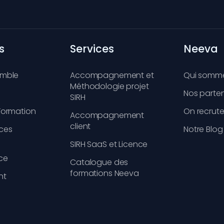
s
Services
Neeva
emble
Accompagnement et
Qui somm
Méthodologie projet
Nos parten
SIRH
Formation
On recrute
Accompagnement
client
ces
Notre Blog
SIRH SaaS et Licence
ce
Catalogue des
formations Neeva
nt