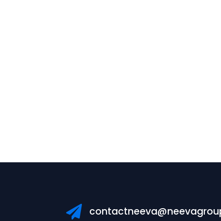

contactneeva@neevagrou