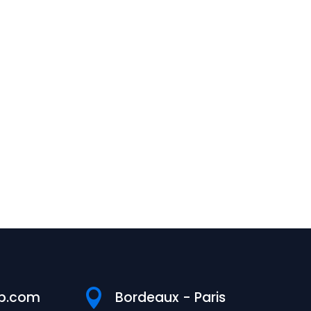

p.com
Bordeaux - Paris